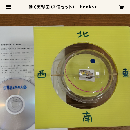
動く天球図（２個セット） | benkyou
110