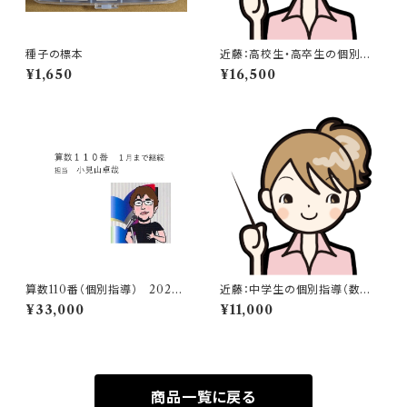
種子の標本
近藤：高校生・高卒生の個別指
導（数学・物理・化学・英語）
¥1,650
¥16,500
算数110番（個別指導） 2027
近藤：中学生の個別指導（数学・
年1月まで継続（担当：小見山先
物理・化学・英語）
¥33,000
¥11,000
生）
商品一覧に戻る