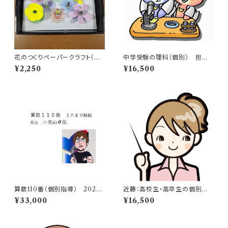
花のつくりペーパークラフト（親
中学受験の理科（個別） 担当：
子セット）箱付き
高山
¥2,250
¥16,500
算数110番（個別指導） 2027
近藤：高校生・高卒生の個別指
年1月まで継続（担当：小見山先
導（数学・物理・化学・英語）
¥33,000
¥16,500
生）