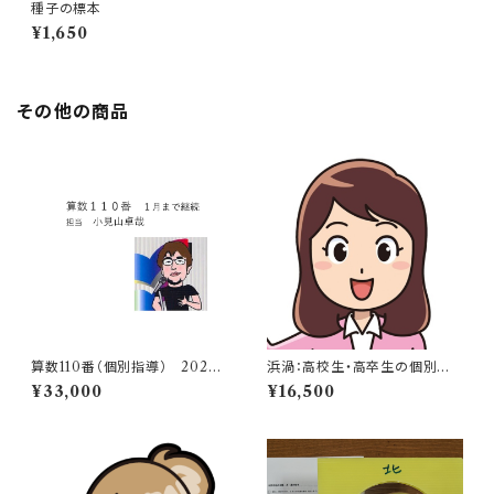
種子の標本
¥1,650
その他の商品
算数110番（個別指導） 2027
浜渦：高校生・高卒生の個別指
年1月まで継続（担当：小見山先
導（数学・化学・物理・英語）
¥33,000
¥16,500
生）